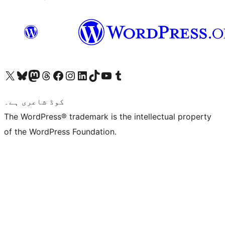
ہمارے ٹمبلر اکاؤنٹ پر جائیں
Visit our YouTube channel
ہمارے ٹک ٹاک اکاؤنٹ پر جائیں
Visit our LinkedIn account
Visit our Instagram account
Visit our Facebook page
ہمارے ٹھریڈز اکاؤنٹ پر جائیں
Visit our Mastodon account
ہمارے بلیواسکائی اکاؤنٹ پر جائیں
Visit our X (formerly Twitter) account
کوڈ شاعری ہے۔
The WordPress® trademark is the intellectual property
of the WordPress Foundation.