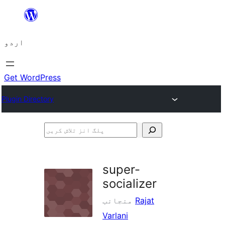
چھوڑیں
مواد
اردو
پر
جائیں
Get WordPress
Plugin Directory
پلگ
انز
تلاش
super-
کریں
socializer
Rajat
منجانب
Varlani