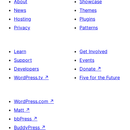
About
Showcase
News
Themes
Hosting
Plugins
Privacy
Patterns
Learn
Get Involved
Support
Events
Developers
Donate
↗
WordPress.tv
↗
Five for the Future
WordPress.com
↗
Matt
↗
bbPress
↗
BuddyPress
↗