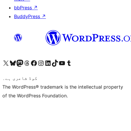
bbPress
↗
BuddyPress
↗
ہمارے ٹمبلر اکاؤنٹ پر جائیں
Visit our YouTube channel
ہمارے ٹک ٹاک اکاؤنٹ پر جائیں
Visit our LinkedIn account
Visit our Instagram account
Visit our Facebook page
ہمارے ٹھریڈز اکاؤنٹ پر جائیں
Visit our Mastodon account
ہمارے بلیواسکائی اکاؤنٹ پر جائیں
Visit our X (formerly Twitter) account
کوڈ شاعری ہے۔
The WordPress® trademark is the intellectual property
of the WordPress Foundation.