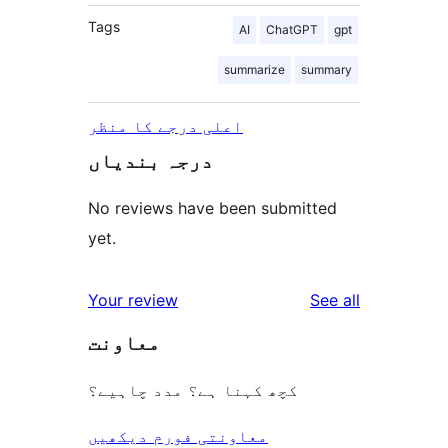
Tags
AI
ChatGPT
gpt
summarize
summary
اعلی درجے کا منظر
درجہ بندیاں
No reviews have been submitted
yet.
reviews
Your review
See all
معاونت
کچھ کہنا ہے؟ مدد چاہیے؟
معاونتی فورم دیکھیں