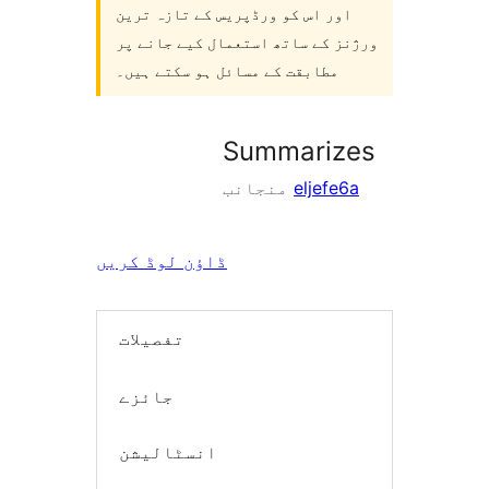
اور اس کو ورڈپریس کے تازہ ترین
ورژنز کے ساتھ استعمال کیے جانے پر
مطابقت کے مسائل ہو سکتے ہیں۔
Summarizes
eljefe6a
منجانب
ڈاؤن لوڈ کریں
تفصیلات
جائزے
انسٹالیشن