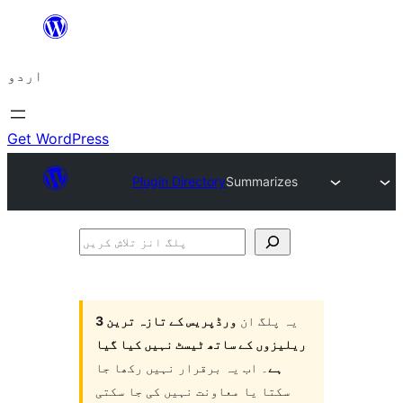
چھوڑیں
مواد
اردو
پر
جائیں
Get WordPress
Plugin Directory
Summarizes
پلگ
انز
تلاش
یہ پلگ ان
ورڈپریس کے تازہ ترین 3
کریں
ریلیزوں کے ساتھ ٹیسٹ نہیں کیا گیا
ہے
۔ اب یہ برقرار نہیں رکھا جا
سکتا یا معاونت نہیں کی جا سکتی