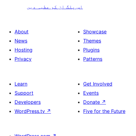
اس پلگ ان کو عطیہ دیں
About
Showcase
News
Themes
Hosting
Plugins
Privacy
Patterns
Learn
Get Involved
Support
Events
Developers
Donate
↗
WordPress.tv
↗
Five for the Future
WordPress.com
↗