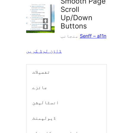
Smooth Page
Scroll
Up/Down
Buttons
Senff – a11n
منجانب
ڈاؤن لوڈ کریں
تفصیلات
جائزے
انسٹالیشن
ڈیولپمنٹ