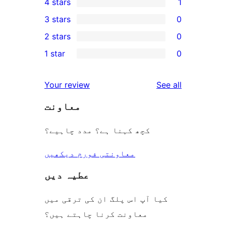
4 stars
1
5-
1
3 stars
0
star
4-
0
2 stars
0
reviews
star
3-
0
1 star
0
review
star
2-
0
reviews
star
1-
reviews
Your review
See all
reviews
star
معاونت
reviews
کچھ کہنا ہے؟ مدد چاہیے؟
معاونتی فورم دیکھیں
عطیہ دیں
کیا آپ اس پلگ ان کی ترقی میں
معاونت کرنا چاہتے ہیں؟