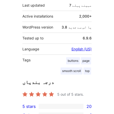
7 مہینے
پہلے
Last updated
Active installations
2,000+
3.8 یا اس سے جدید
WordPress version
Tested up to
6.9.6
Language
English (US)
Tags
buttons
page
smooth scroll
top
درجہ بندیاں
5
out of 5 stars.
5 stars
20
20