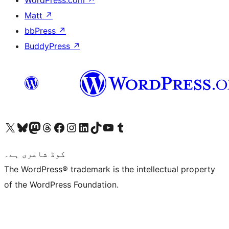
Matt
↗
bbPress
↗
BuddyPress
↗
ہمارے ٹمبلر اکاؤنٹ پر جائیں
Visit our YouTube channel
ہمارے ٹک ٹاک اکاؤنٹ پر جائیں
Visit our LinkedIn account
Visit our Instagram account
Visit our Facebook page
ہمارے ٹھریڈز اکاؤنٹ پر جائیں
Visit our Mastodon account
ہمارے بلیواسکائی اکاؤنٹ پر جائیں
Visit our X (formerly Twitter) account
کوڈ شاعری ہے۔
The WordPress® trademark is the intellectual property
of the WordPress Foundation.