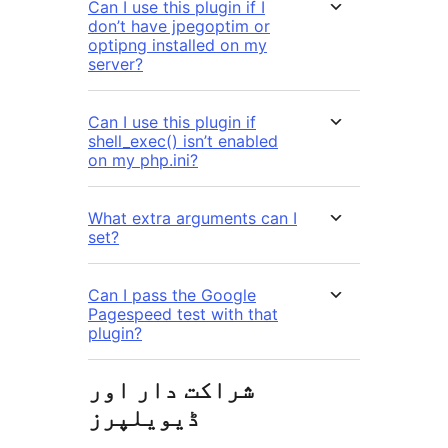
Can I use this plugin if I
don’t have jpegoptim or
optipng installed on my
server?
Can I use this plugin if
shell_exec() isn’t enabled
on my php.ini?
What extra arguments can I
set?
Can I pass the Google
Pagespeed test with that
plugin?
شراکت دار اور
ڈیویلپرز