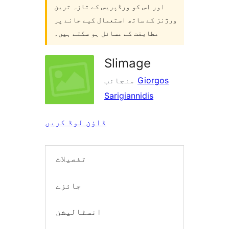
اور اس کو ورڈپریس کے تازہ ترین
ورژنز کے ساتھ استعمال کیے جانے پر
مطابقت کے مسائل ہو سکتے ہیں۔
Slimage
Giorgos
منجانب
Sarigiannidis
ڈاؤن لوڈ کریں
تفصیلات
جائزے
انسٹالیشن