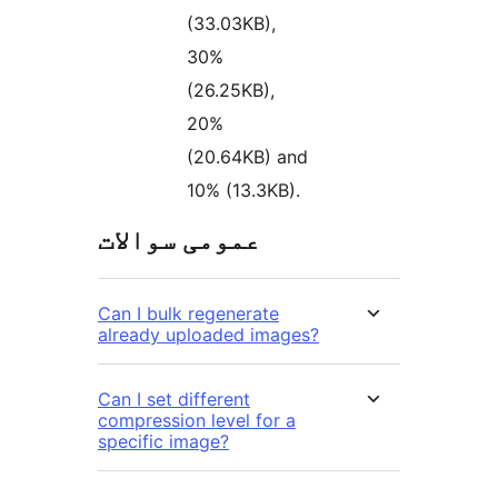
(33.03KB),
30%
(26.25KB),
20%
(20.64KB) and
10% (13.3KB).
عمومی سوالات
Can I bulk regenerate
already uploaded images?
Can I set different
compression level for a
specific image?