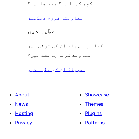
کچھ کہنا ہے؟ مدد چاہیے؟
معاونتی فورم دیکھیں
عطیہ دیں
کیا آپ اس پلگ ان کی ترقی میں
معاونت کرنا چاہتے ہیں؟
اس پلگ ان کو عطیہ دیں
About
Showcase
News
Themes
Hosting
Plugins
Privacy
Patterns