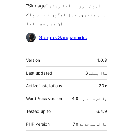
“Slimage” اوپن سورس سافٹ ویئر
ہے۔ مندرجہ ذیل لوگوں نے اس پلگ
ان میں حصہ لیا:
شراکت
Giorgos Sarigiannidis
دار
میٹا
Version
1.0.3
3 سال
پہلے
Last updated
Active installations
20+
4.8 یا اس سے جدید
WordPress version
Tested up to
6.4.9
7.0 یا اس سے جدید
PHP version