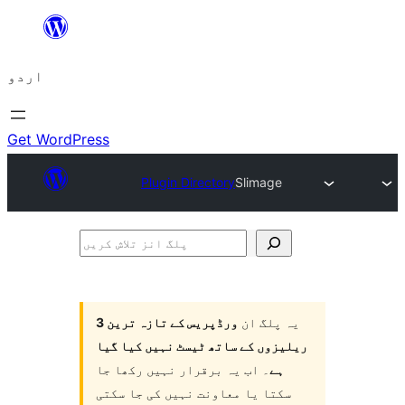
چھوڑیں
مواد
اردو
پر
جائیں
Get WordPress
Plugin Directory
Slimage
پلگ
انز
تلاش
یہ پلگ ان
ورڈپریس کے تازہ ترین 3
کریں
ریلیزوں کے ساتھ ٹیسٹ نہیں کیا گیا
ہے
۔ اب یہ برقرار نہیں رکھا جا
سکتا یا معاونت نہیں کی جا سکتی