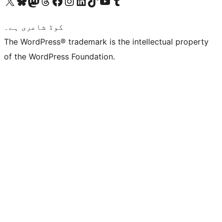
ہمارے ٹمبلر اکاؤنٹ پر جائیں
Visit our YouTube channel
ہمارے ٹک ٹاک اکاؤنٹ پر جائیں
Visit our LinkedIn account
Visit our Instagram account
Visit our Facebook page
ہمارے ٹھریڈز اکاؤنٹ پر جائیں
Visit our Mastodon account
ہمارے بلیواسکائی اکاؤنٹ پر جائیں
Visit our X (formerly Twitter) account
کوڈ شاعری ہے۔
The WordPress® trademark is the intellectual property
of the WordPress Foundation.