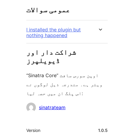
عمومی سوالات
I installed the plugin but
nothing happened
شراکت دار اور
ڈیویلپرز
“Sinatra Core” اوپن سورس سافٹ
ویئر ہے۔ مندرجہ ذیل لوگوں نے
اس پلگ ان میں حصہ لیا:
شراکت
sinatrateam
دار
میٹا
Version
1.0.5