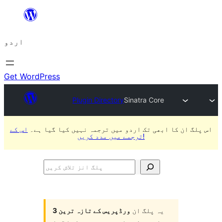
چھوڑیں
مواد
اردو
پر
جائیں
Get WordPress
Plugin Directory
Sinatra Core
اس پلگ ان کا ابھی تک اردو میں ترجمہ نہیں کیا گیا ہے۔
اس کے
ترجمے میں مدد کریں!
پلگ
انز
تلاش
یہ پلگ ان
ورڈپریس کے تازہ ترین 3
کریں