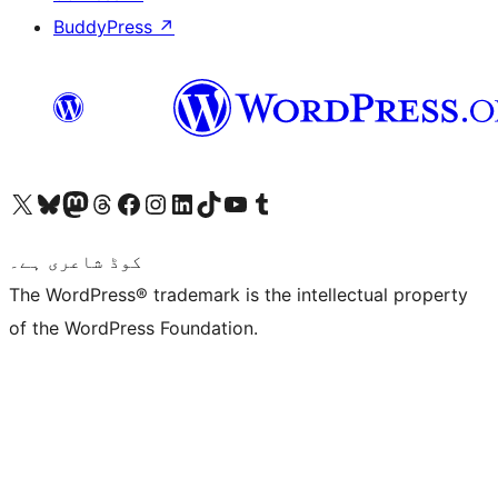
BuddyPress
↗
ہمارے ٹمبلر اکاؤنٹ پر جائیں
Visit our YouTube channel
ہمارے ٹک ٹاک اکاؤنٹ پر جائیں
Visit our LinkedIn account
Visit our Instagram account
Visit our Facebook page
ہمارے ٹھریڈز اکاؤنٹ پر جائیں
Visit our Mastodon account
ہمارے بلیواسکائی اکاؤنٹ پر جائیں
Visit our X (formerly Twitter) account
کوڈ شاعری ہے۔
The WordPress® trademark is the intellectual property
of the WordPress Foundation.