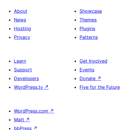
About
Showcase
News
Themes
Hosting
Plugins
Privacy
Patterns
Learn
Get Involved
Support
Events
Developers
Donate
↗
WordPress.tv
↗
Five for the Future
WordPress.com
↗
Matt
↗
bbPress
↗