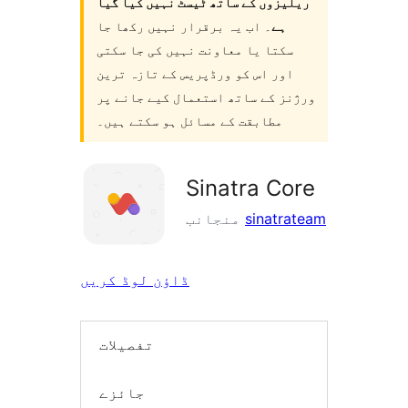
ریلیزوں کے ساتھ ٹیسٹ نہیں کیا گیا
ہے
۔ اب یہ برقرار نہیں رکھا جا
سکتا یا معاونت نہیں کی جا سکتی
اور اس کو ورڈپریس کے تازہ ترین
ورژنز کے ساتھ استعمال کیے جانے پر
مطابقت کے مسائل ہو سکتے ہیں۔
Sinatra Core
sinatrateam
منجانب
ڈاؤن لوڈ کریں
تفصیلات
جائزے