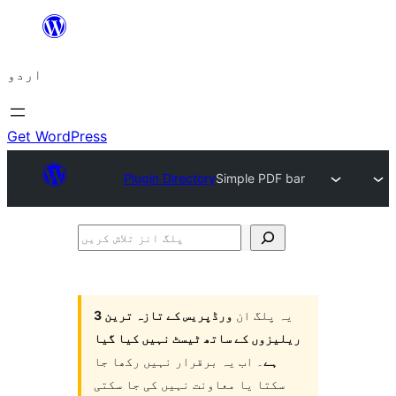
چھوڑیں
مواد
اردو
پر
جائیں
Get WordPress
Plugin Directory
Simple PDF bar
پلگ
انز
تلاش
یہ پلگ ان
ورڈپریس کے تازہ ترین 3
کریں
ریلیزوں کے ساتھ ٹیسٹ نہیں کیا گیا
ہے
۔ اب یہ برقرار نہیں رکھا جا
سکتا یا معاونت نہیں کی جا سکتی