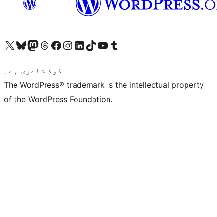
ہمارے ٹمبلر اکاؤنٹ پر جائیں
Visit our YouTube channel
ہمارے ٹک ٹاک اکاؤنٹ پر جائیں
Visit our LinkedIn account
Visit our Instagram account
Visit our Facebook page
ہمارے ٹھریڈز اکاؤنٹ پر جائیں
Visit our Mastodon account
ہمارے بلیواسکائی اکاؤنٹ پر جائیں
Visit our X (formerly Twitter) account
کوڈ شاعری ہے۔
The WordPress® trademark is the intellectual property
of the WordPress Foundation.