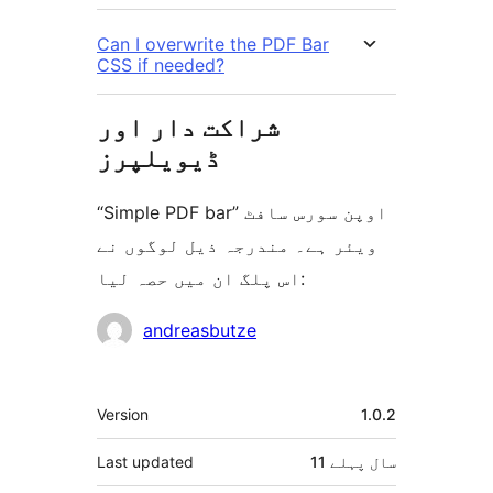
Can I overwrite the PDF Bar
CSS if needed?
شراکت دار اور
ڈیویلپرز
“Simple PDF bar” اوپن سورس سافٹ
ویئر ہے۔ مندرجہ ذیل لوگوں نے
اس پلگ ان میں حصہ لیا:
شراکت
andreasbutze
دار
میٹا
Version
1.0.2
11 سال
پہلے
Last updated