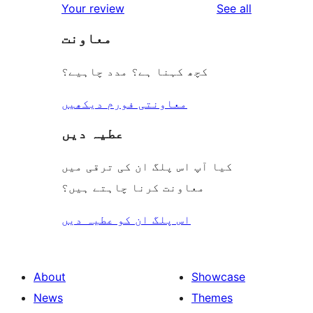
reviews
Your review
See all
معاونت
کچھ کہنا ہے؟ مدد چاہیے؟
معاونتی فورم دیکھیں
عطیہ دیں
کیا آپ اس پلگ ان کی ترقی میں
معاونت کرنا چاہتے ہیں؟
اس پلگ ان کو عطیہ دیں
About
Showcase
News
Themes