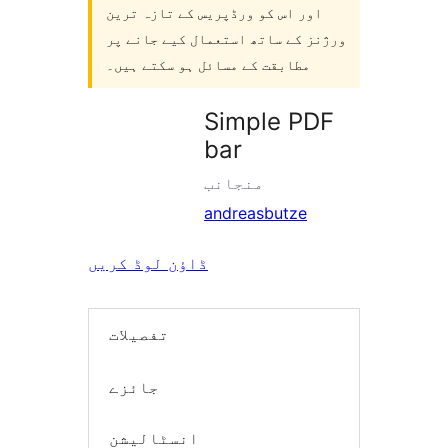
اور اس کو ورڈپریس کے تازہ ترین
ورژنز کے ساتھ استعمال کیے جانے پر
مطابقت کے مسائل ہو سکتے ہیں۔
Simple PDF
bar
منجانب
andreasbutze
ڈاؤن لوڈ کریں
تفصیلات
جائزے
انسٹالیشن