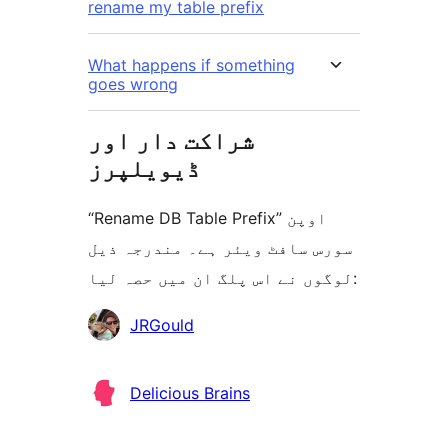
rename my table prefix
What happens if something
goes wrong
شراکت دار اور
ڈیویلپرز
“Rename DB Table Prefix” اوپن
سورس سافٹ ویئر ہے۔ مندرجہ ذیل
لوگوں نے اس پلگ ان میں حصہ لیا:
شراکت
JRGould
دار
Delicious Brains