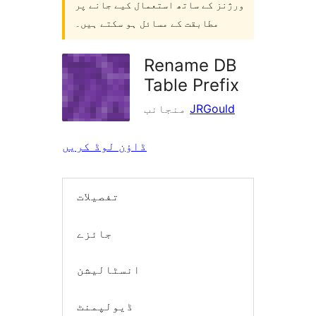
ورژنز کے ساتھ استعمال کیے جانے پر
مطابقت کے مسائل ہو سکتے ہیں۔
Rename DB
Table Prefix
JRGould
منجانب
ڈاؤن لوڈ کریں
تفصیلات
جائزے
انسٹالیشن
ڈیولپمنٹ