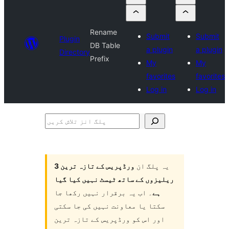
Rename
Submit
Submit
Plugin
DB Table
a plugin
a plugin
Directory
Prefix
My
My
favorites
favorites
Log in
Log in
پلگ
انز
تلاش
یہ پلگ ان
ورڈپریس کے تازہ ترین 3
کریں
ریلیزوں کے ساتھ ٹیسٹ نہیں کیا گیا
ہے
۔ اب یہ برقرار نہیں رکھا جا
سکتا یا معاونت نہیں کی جا سکتی
اور اس کو ورڈپریس کے تازہ ترین