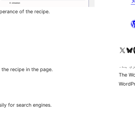
perance of the recipe.
Vi
کاؤنٹ پر جائیں
Visit our X (formerly 
ی ہے۔
 the recipe in the page.
The Wo
WordPr
ily for search engines.