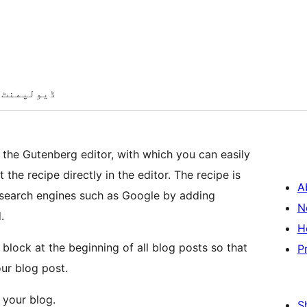
ڈیولپمنٹ
 the Gutenberg editor, with which you can easily
 the recipe directly in the editor. The recipe is
A
 search engines such as Google by adding
N
.
H
 block at the beginning of all blog posts so that
P
our blog post.
 your blog.
S