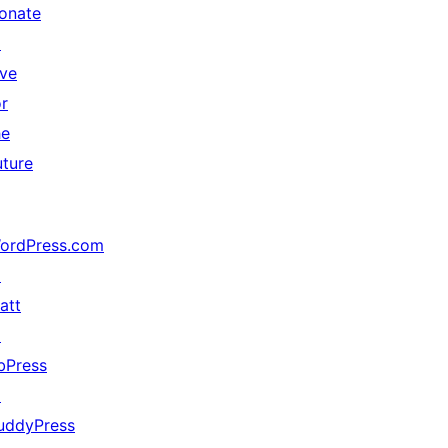
onate
↗
ive
or
he
uture
ordPress.com
↗
att
↗
bPress
↗
uddyPress