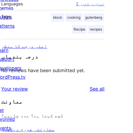
Languages
2 تمام دیکھیں
hemes
lugins
Tags
block
cooking
gutenberg
atterns
Recipe
recipes
اعلی درجے کا منظر
earn
درجہ بندیاں
upport
evelopers
No reviews have been submitted yet.
ordPress.tv
↗
reviews
Your review
See all
معاونت
et
کچھ کہنا ہے؟ مدد چاہیے؟
nvolved
vents
معاونتی فورم دیکھیں