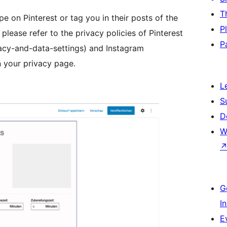
T
e on Pinterest or tag you in their posts of the
P
 please refer to the privacy policies of Pinterest
P
ivacy-and-data-settings) and Instagram
n your privacy page.
L
S
D
W
G
I
E