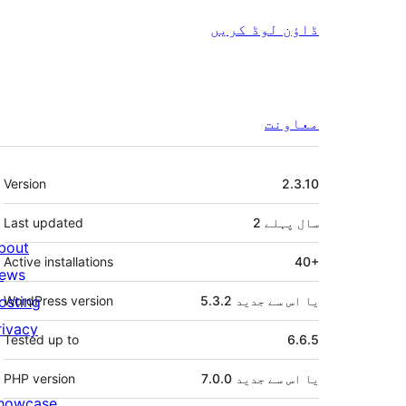
ڈاؤن لوڈ کریں
معاونت
میٹا
Version
2.3.10
2 سال
پہلے
Last updated
bout
Active installations
40+
ews
5.3.2 یا اس سے جدید
WordPress version
osting
rivacy
Tested up to
6.6.5
7.0.0 یا اس سے جدید
PHP version
howcase