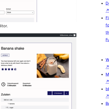
D
F
f
itor.
t
F
W
M
b
B