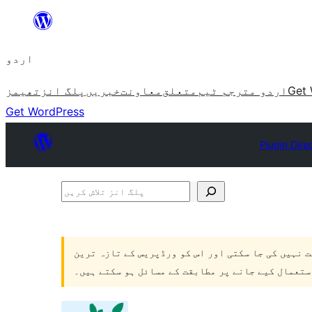
چھوڑیں
مواد
اردو
پر
جائیں
Get 
اردو مترجم ٹیم
متعلق
معاونت
خبریں
پلگ انز
تھیمز
Get WordPress
Plugin Dire
پلگ
انز
تلاش
ت نہیں کی جا سکتی اور اس کو ورڈپریس کے تازہ ترین
کریں
ستعمال کیے جانے پر مطابقت کے مسائل ہو سکتے ہیں۔