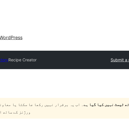
WordPress
ctory
Recipe Creator
Submit a 
۔ اب یہ برقرار نہیں رکھا جا سکتا یا معاون
ورژنز کے ساتھ ا