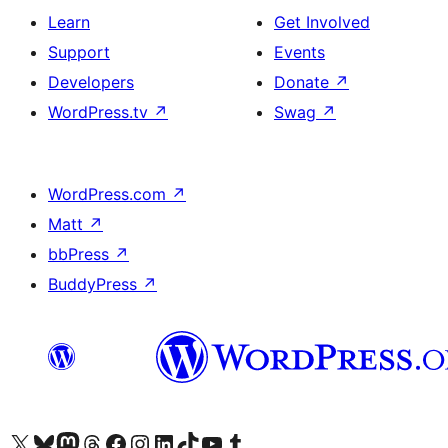
Learn
Get Involved
Support
Events
Developers
Donate
↗
WordPress.tv
↗
Swag
↗
WordPress.com
↗
Matt
↗
bbPress
↗
BuddyPress
↗
ہمارے ٹمبلر اکاؤنٹ پر جائیں
Visit our YouTube channel
ہمارے ٹک ٹاک اکاؤنٹ پر جائیں
Visit our LinkedIn account
Visit our Instagram account
Visit our Facebook page
ہمارے ٹھریڈز اکاؤنٹ پر جائیں
Visit our Mastodon account
ہمارے بلیواسکائی اکاؤنٹ پر جائیں
Visit our X (formerly Twitter) account