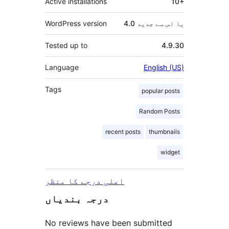
Active installations
10+
4.0 یا اس سے جدید
WordPress version
Tested up to
4.9.30
Language
English (US)
Tags
popular posts
Random Posts
recent posts
thumbnails
widget
اعلی درجے کا منظر
درجہ بندیاں
No reviews have been submitted