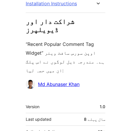
Installation Instructions
شراکت دار اور
ڈیویلپرز
“Recent Popular Comment Tag
Widget” اوپن سورس سافٹ ویئر
ہے۔ مندرجہ ذیل لوگوں نے اس پلگ
ان میں حصہ لیا:
شراکت
Md Abunaser Khan
دار
میٹا
Version
1.0
8 سال
پہلے
Last updated