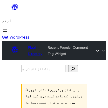
چھوڑیں
مواد
اردو
پر
جائیں
Get WordPress
Plugin
Recent Popular Comment
Directory
Tag Widget
پلگ
انز
تلاش
یہ پلگ ان
ورڈپریس کے تازہ ترین 3
کریں
ریلیزوں کے ساتھ ٹیسٹ نہیں کیا گیا
ہے
۔ اب یہ برقرار نہیں رکھا جا