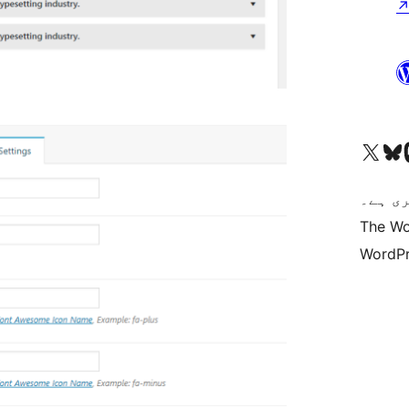
Vi
کاؤنٹ پر جائیں
Visit our X (formerly 
ی ہے۔
The Wo
WordPr