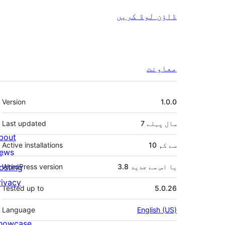
ڈاؤن لوڈ کریں
معاونت
میٹا
Version
1.0.0
7 سال
پہلے
Last updated
bout
10 سے کم
Active installations
ews
3.8 یا اس سے جدید
WordPress version
osting
rivacy
Tested up to
5.0.26
Language
English (US)
howcase