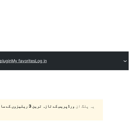
plugin
My favorites
Log in
یہ پلگ ان
ورڈپریس کے تازہ ترین 3 ریلیزوں کے ساتھ ٹیسٹ نہیں کیا گیا ہے