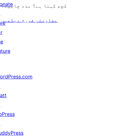
onate
کچھ کہنا ہے؟ مدد چاہیے؟
↗
معاونتی فورم دیکھیں
ive
or
he
uture
ordPress.com
↗
att
↗
bPress
↗
uddyPress