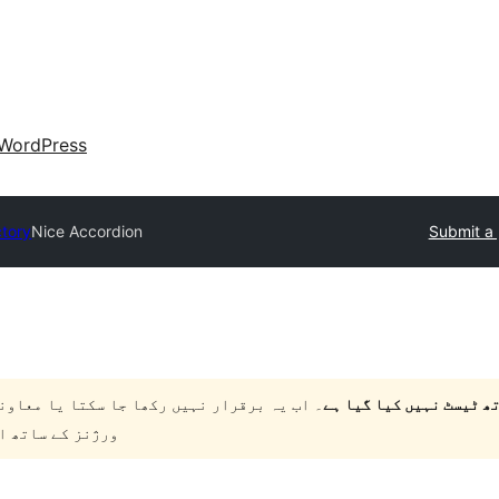
WordPress
ctory
Nice Accordion
Submit a 
۔ اب یہ برقرار نہیں رکھا جا سکتا یا معاون
ورژنز کے ساتھ ا