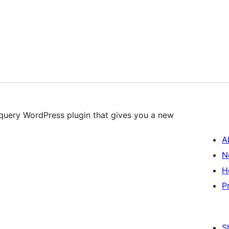
query WordPress plugin that gives you a new
A
N
H
P
S