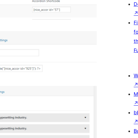
D
F
f
t
F
W
M
b
B