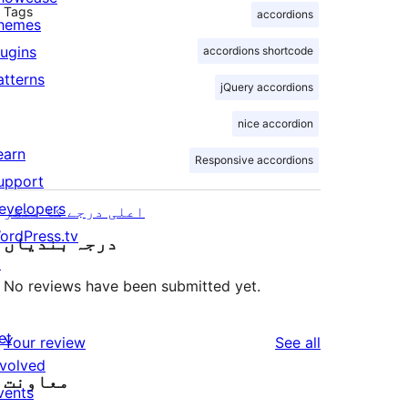
Tags
accordions
hemes
lugins
accordions shortcode
atterns
jQuery accordions
nice accordion
earn
Responsive accordions
upport
evelopers
اعلی درجے کا منظر
ordPress.tv
درجہ بندیاں
↗
No reviews have been submitted yet.
et
reviews
Your review
See all
nvolved
معاونت
vents