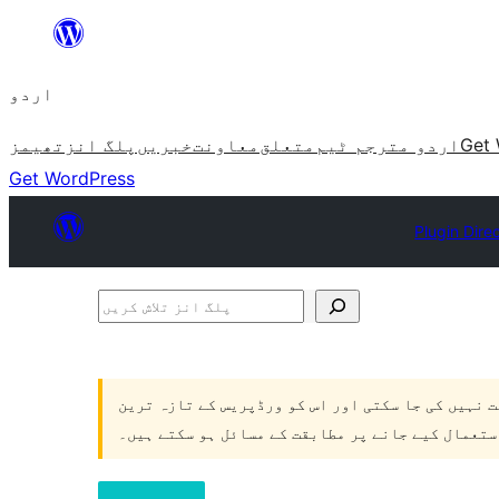
چھوڑیں
مواد
اردو
پر
جائیں
Get 
اردو مترجم ٹیم
متعلق
معاونت
خبریں
پلگ انز
تھیمز
Get WordPress
Plugin Dire
پلگ
انز
تلاش
ت نہیں کی جا سکتی اور اس کو ورڈپریس کے تازہ ترین
کریں
ستعمال کیے جانے پر مطابقت کے مسائل ہو سکتے ہیں۔