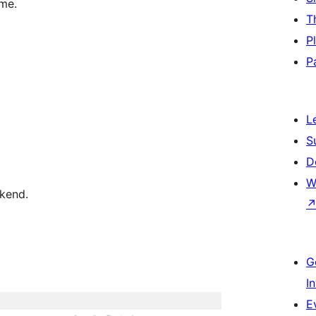
me.
T
P
P
L
S
D
W
kend.
G
I
E