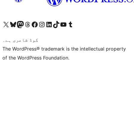
ہمارے ٹمبلر اکاؤنٹ پر جائیں
Visit our YouTube channel
ہمارے ٹک ٹاک اکاؤنٹ پر جائیں
Visit our LinkedIn account
Visit our Instagram account
Visit our Facebook page
ہمارے ٹھریڈز اکاؤنٹ پر جائیں
Visit our Mastodon account
ہمارے بلیواسکائی اکاؤنٹ پر جائیں
Visit our X (formerly Twitter) account
کوڈ شاعری ہے۔
The WordPress® trademark is the intellectual property
of the WordPress Foundation.