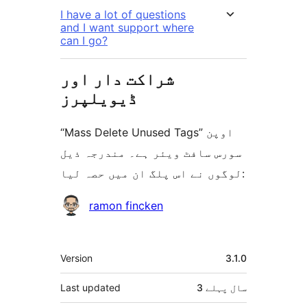
I have a lot of questions
and I want support where
can I go?
شراکت دار اور
ڈیویلپرز
“Mass Delete Unused Tags” اوپن
سورس سافٹ ویئر ہے۔ مندرجہ ذیل
لوگوں نے اس پلگ ان میں حصہ لیا:
شراکت
ramon fincken
دار
میٹا
Version
3.1.0
3 سال
پہلے
Last updated