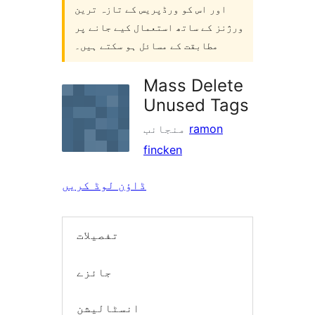
اور اس کو ورڈپریس کے تازہ ترین
ورژنز کے ساتھ استعمال کیے جانے پر
مطابقت کے مسائل ہو سکتے ہیں۔
Mass Delete
Unused Tags
ramon
منجانب
fincken
ڈاؤن لوڈ کریں
تفصیلات
جائزے
انسٹالیشن