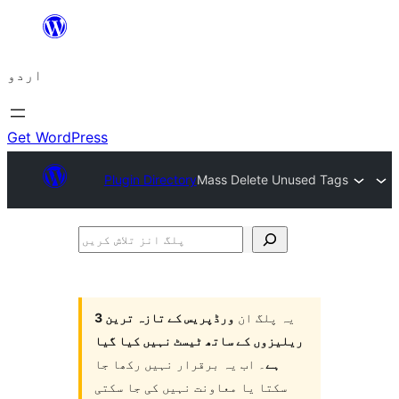
چھوڑیں
مواد
اردو
پر
جائیں
Get WordPress
Plugin Directory
Mass Delete Unused Tags
پلگ
انز
تلاش
یہ پلگ ان
ورڈپریس کے تازہ ترین 3
کریں
ریلیزوں کے ساتھ ٹیسٹ نہیں کیا گیا
ہے
۔ اب یہ برقرار نہیں رکھا جا
سکتا یا معاونت نہیں کی جا سکتی