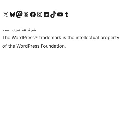
ہمارے ٹمبلر اکاؤنٹ پر جائیں
Visit our YouTube channel
ہمارے ٹک ٹاک اکاؤنٹ پر جائیں
Visit our LinkedIn account
Visit our Instagram account
Visit our Facebook page
ہمارے ٹھریڈز اکاؤنٹ پر جائیں
Visit our Mastodon account
ہمارے بلیواسکائی اکاؤنٹ پر جائیں
Visit our X (formerly Twitter) account
کوڈ شاعری ہے۔
The WordPress® trademark is the intellectual property
of the WordPress Foundation.