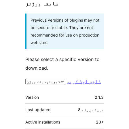
سابقہ ورژنز
Previous versions of plugins may not
be secure or stable. They are not
recommended for use on production
websites.
Please select a specific version to
download.
ڈاؤن لوڈ کریں
میٹا
Version
2.1.3
8 مہینے
پہلے
Last updated
Active installations
20+