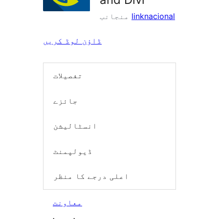
linknacional
منجانب
ڈاؤن لوڈ کریں
تفصیلات
جائزے
انسٹالیشن
ڈیولپمنٹ
اعلی درجے کا منظر
معاونت