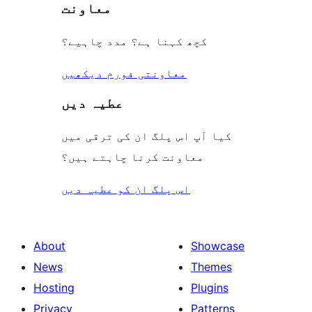
معاونت
کچھ کہنا ہے؟ مدد چاہیے؟
معاونتی فورم دیکھیں
عطیہ دیں
کیا آپ اس پلگ ان کی ترقی میں
معاونت کرنا چاہتے ہیں؟
اس پلگ ان کو عطیہ دیں
About
Showcase
News
Themes
Hosting
Plugins
Privacy
Patterns