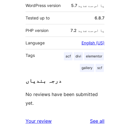
5.7 یا اس سے جدید
WordPress version
Tested up to
6.8.7
7.2 یا اس سے جدید
PHP version
Language
English (US)
Tags
acf
divi
elementor
gallery
scf
درجہ بندیاں
No reviews have been submitted
yet.
reviews
Your review
See all