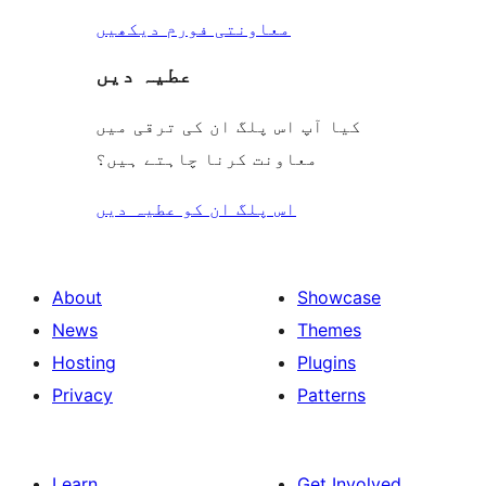
معاونتی فورم دیکھیں
عطیہ دیں
کیا آپ اس پلگ ان کی ترقی میں
معاونت کرنا چاہتے ہیں؟
اس پلگ ان کو عطیہ دیں
About
Showcase
News
Themes
Hosting
Plugins
Privacy
Patterns
Learn
Get Involved