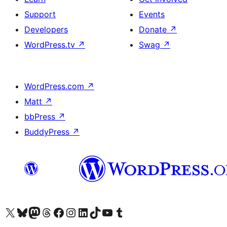
Support
Events
Developers
Donate
↗
WordPress.tv
↗
Swag
↗
WordPress.com
↗
Matt
↗
bbPress
↗
BuddyPress
↗
ہمارے ٹمبلر اکاؤنٹ پر جائیں
Visit our YouTube channel
ہمارے ٹک ٹاک اکاؤنٹ پر جائیں
Visit our LinkedIn account
Visit our Instagram account
Visit our Facebook page
ہمارے ٹھریڈز اکاؤنٹ پر جائیں
Visit our Mastodon account
ہمارے بلیواسکائی اکاؤنٹ پر جائیں
Visit our X (formerly Twitter) account