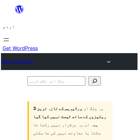
چھوڑیں
مواد
اردو
پر
جائیں
Get WordPress
Plugin Directory
پلگ
انز
تلاش
یہ پلگ ان
ورڈپریس کے تازہ ترین 3
کریں
ریلیزوں کے ساتھ ٹیسٹ نہیں کیا گیا
ہے
۔ اب یہ برقرار نہیں رکھا جا
سکتا یا معاونت نہیں کی جا سکتی