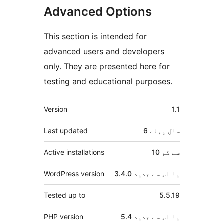
Advanced Options
This section is intended for
advanced users and developers
only. They are presented here for
testing and educational purposes.
میٹا
Version
1.1
6 سال
پہلے
Last updated
10 سے کم
Active installations
3.4.0 یا اس سے جدید
WordPress version
Tested up to
5.5.19
5.4 یا اس سے جدید
PHP version