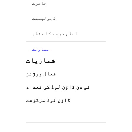
جائزے
ڈیولپمنٹ
اعلی درجے کا منظر
معاونت
شماریات
فعال ورژنز
فی دن ڈاؤن لوڈ کی تعداد
ڈاؤن لوڈ سرگزشت