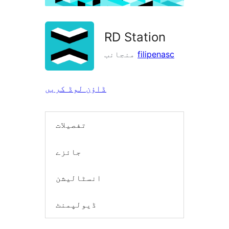
RD Station
filipenasc
منجانب
ڈاؤن لوڈ کریں
تفصیلات
جائزے
انسٹالیشن
ڈیولپمنٹ