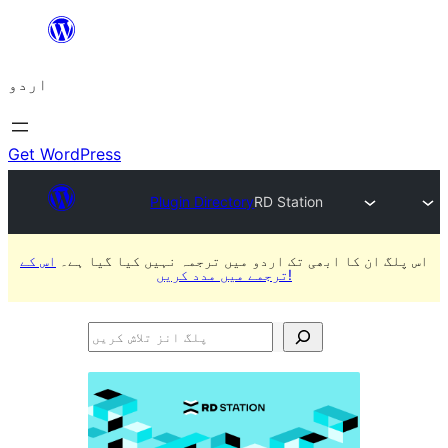
چھوڑیں
مواد
اردو
پر
جائیں
Get WordPress
Plugin Directory
RD Station
اس پلگ ان کا ابھی تک اردو میں ترجمہ نہیں کیا گیا ہے۔
اس کے
ترجمے میں مدد کریں!
پلگ
انز
تلاش
کریں