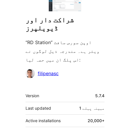
شراکت دار اور
ڈیویلپرز
“RD Station” اوپن سورس سافٹ
ویئر ہے۔ مندرجہ ذیل لوگوں نے
اس پلگ ان میں حصہ لیا:
شراکت
filipenasc
دار
میٹا
Version
5.7.4
1 مہینہ
پہلے
Last updated
Active installations
20,000+