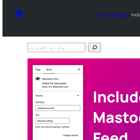
Plugin Directory
Inc
پلگ
انز
تلاش
کریں