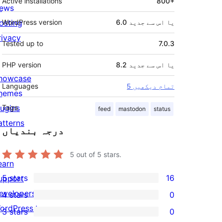
Active installations
800+
ews
6.0 یا اس سے جدید
WordPress version
osting
rivacy
Tested up to
7.0.3
8.2 یا اس سے جدید
PHP version
howcase
Languages
5 تمام دیکھیں
hemes
lugins
Tags
feed
mastodon
status
atterns
درجہ بندیاں
5
out of 5 stars.
earn
5 stars
16
upport
16
evelopers
4 stars
0
5-
0
ordPress.tv
3 stars
0
star
4-
0