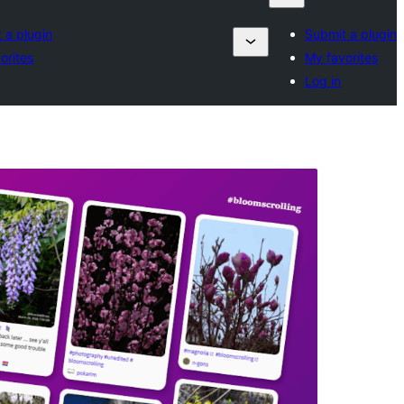
 a plugin
Submit a plugin
orites
My favorites
Log in