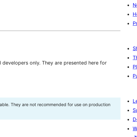
N
H
P
S
T
d developers only. They are presented here for
P
P
L
stable. They are not recommended for use on production
S
D
W