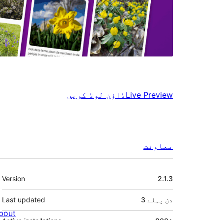
Live Preview
ڈاؤن لوڈ کریں
معاونت
میٹا
Version
2.1.3
3 دن
پہلے
Last updated
bout