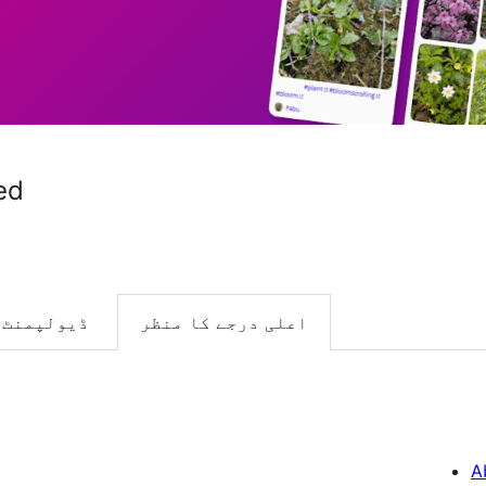
ed
اعلی درجے کا منظر
ڈیولپمنٹ
A