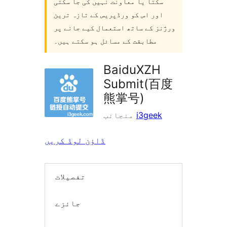
سکتا یا معاونت نہیں کی جا سکتی
اور اس کو ورڈپریس کے تازہ ترین
ورژنز کے ساتھ استعمال کیے جانے پر
مطابقت کے مسائل ہو سکتے ہیں۔
BaiduXZH
Submit(百度
熊掌号)
i3geek
منجانب
ڈاؤن لوڈ کریں
تفصیلات
جائزے