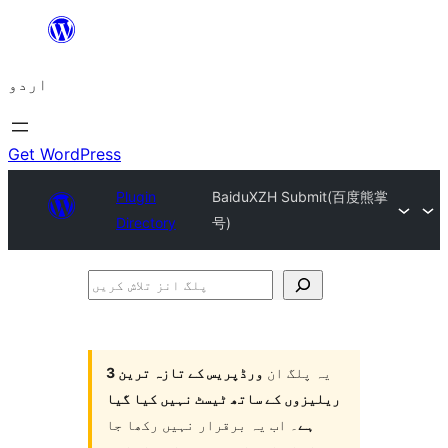
چھوڑیں
مواد
اردو
پر
جائیں
Get WordPress
Plugin
BaiduXZH Submit(百度熊掌
Directory
号)
پلگ
انز
تلاش
یہ پلگ ان
ورڈپریس کے تازہ ترین 3
کریں
ریلیزوں کے ساتھ ٹیسٹ نہیں کیا گیا
ہے
۔ اب یہ برقرار نہیں رکھا جا