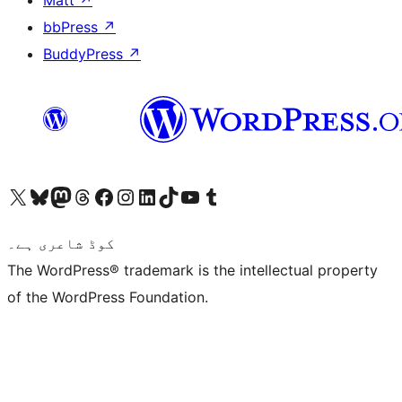
Matt
↗
bbPress
↗
BuddyPress
↗
ہمارے ٹمبلر اکاؤنٹ پر جائیں
Visit our YouTube channel
ہمارے ٹک ٹاک اکاؤنٹ پر جائیں
Visit our LinkedIn account
Visit our Instagram account
Visit our Facebook page
ہمارے ٹھریڈز اکاؤنٹ پر جائیں
Visit our Mastodon account
ہمارے بلیواسکائی اکاؤنٹ پر جائیں
Visit our X (formerly Twitter) account
کوڈ شاعری ہے۔
The WordPress® trademark is the intellectual property
of the WordPress Foundation.