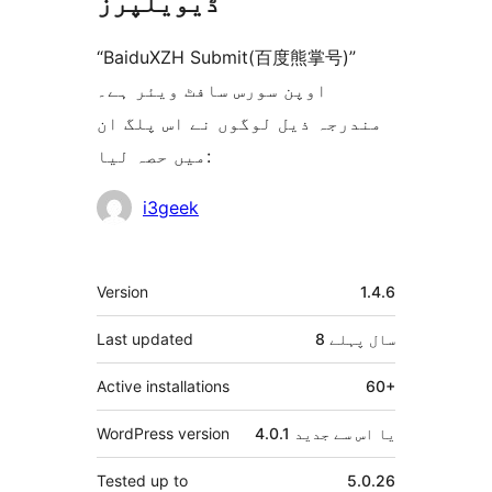
ڈیویلپرز
“BaiduXZH Submit(百度熊掌号)”
اوپن سورس سافٹ ویئر ہے۔
مندرجہ ذیل لوگوں نے اس پلگ ان
میں حصہ لیا:
شراکت
i3geek
دار
میٹا
Version
1.4.6
8 سال
پہلے
Last updated
Active installations
60+
4.0.1 یا اس سے جدید
WordPress version
Tested up to
5.0.26