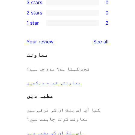
3 stars
0
star
4-
0
2 stars
0
review
star
3-
0
1 star
2
reviews
star
2-
2
reviews
star
1-
reviews
Your review
See all
reviews
star
معاونت
reviews
کچھ کہنا ہے؟ مدد چاہیے؟
معاونتی فورم دیکھیں
عطیہ دیں
کیا آپ اس پلگ ان کی ترقی میں
معاونت کرنا چاہتے ہیں؟
اس پلگ ان کو عطیہ دیں