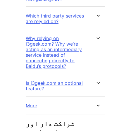
Which third party services
are relyied on?
Why relying on
i3geek.com? Why we’re
acting as an intermediary
service instead of
connecting directly to
Baidu’s protocols?
Is i3geek.com an optional
feature?
More
شراکت دار اور