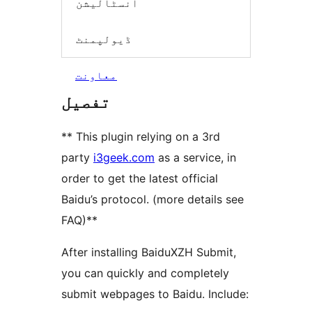
انسٹالیشن
ڈیولپمنٹ
معاونت
تفصیل
** This plugin relying on a 3rd
party
i3geek.com
as a service, in
order to get the latest official
Baidu’s protocol. (more details see
FAQ)**
After installing BaiduXZH Submit,
you can quickly and completely
submit webpages to Baidu. Include: