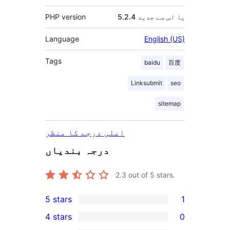
5.2.4 یا اس سے جدید
PHP version
Language
English (US)
Tags
baidu
百度
Linksubmit
seo
sitemap
اعلی درجے کا منظر
درجہ بندیاں
2.3
out of 5 stars.
5 stars
1
1
4 stars
0
5-
0