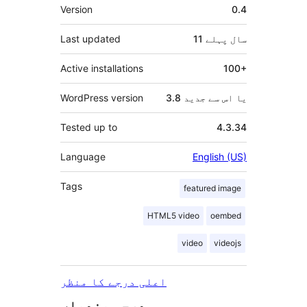
میٹا
Version
0.4
11 سال
پہلے
Last updated
Active installations
100+
3.8 یا اس سے جدید
WordPress version
Tested up to
4.3.34
Language
English (US)
Tags
featured image
HTML5 video
oembed
video
videojs
اعلی درجے کا منظر
درجہ بندیاں