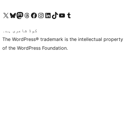
ہمارے ٹمبلر اکاؤنٹ پر جائیں
Visit our YouTube channel
ہمارے ٹک ٹاک اکاؤنٹ پر جائیں
Visit our LinkedIn account
Visit our Instagram account
Visit our Facebook page
ہمارے ٹھریڈز اکاؤنٹ پر جائیں
Visit our Mastodon account
ہمارے بلیواسکائی اکاؤنٹ پر جائیں
Visit our X (formerly Twitter) account
کوڈ شاعری ہے۔
The WordPress® trademark is the intellectual property
of the WordPress Foundation.