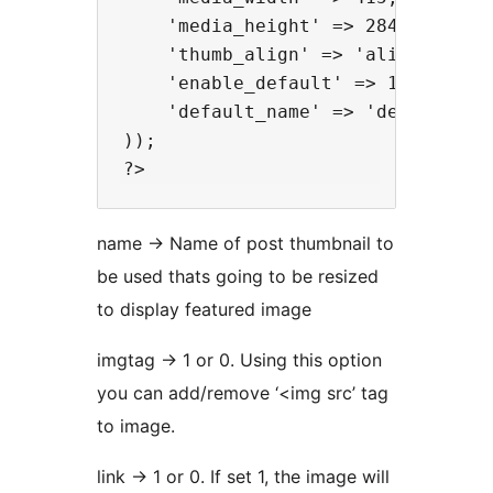
    'media_height' => 284, 

    'thumb_align' => 'alignnone',

    'enable_default' => 1,

    'default_name' => 'defaultimag
)); 

name -> Name of post thumbnail to
be used thats going to be resized
to display featured image
imgtag -> 1 or 0. Using this option
you can add/remove ‘<img src’ tag
to image.
link -> 1 or 0. If set 1, the image will