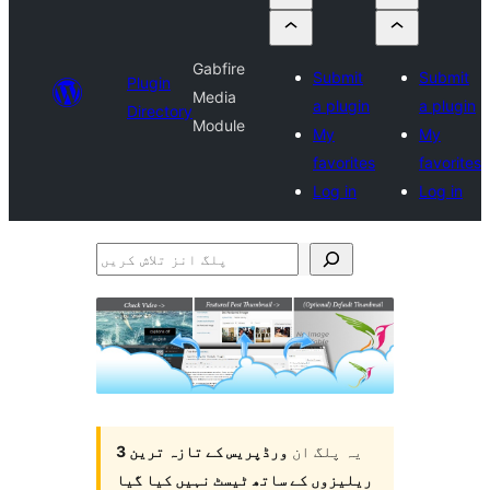
Gabfire
Submit
Submit
Plugin
Media
a plugin
a plugin
Directory
Module
My
My
favorites
favorites
Log in
Log in
پلگ
انز
تلاش
کریں
یہ پلگ ان
ورڈپریس کے تازہ ترین 3
ریلیزوں کے ساتھ ٹیسٹ نہیں کیا گیا