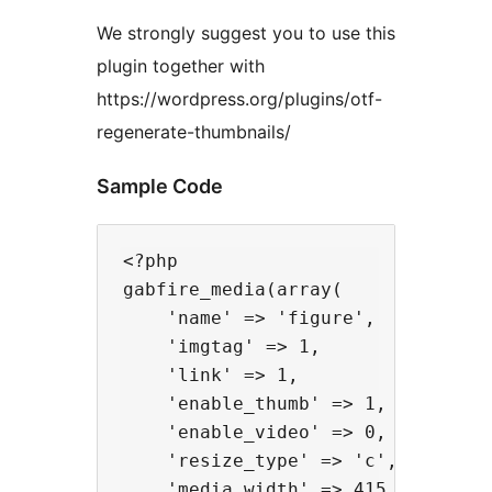
We strongly suggest you to use this
plugin together with
https://wordpress.org/plugins/otf-
regenerate-thumbnails/
Sample Code
<?php 

gabfire_media(array(

    'name' => 'figure', 

    'imgtag' => 1,

    'link' => 1,

    'enable_thumb' => 1,

    'enable_video' => 0, 

    'resize_type' => 'c', 

    'media_width' => 415, 
