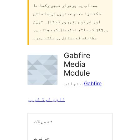
ہے
۔ اب یہ برقرار نہیں رکھا جا
سکتا یا معاونت نہیں کی جا سکتی
اور اس کو ورڈپریس کے تازہ ترین
ورژنز کے ساتھ استعمال کیے جانے پر
مطابقت کے مسائل ہو سکتے ہیں۔
Gabfire
Media
Module
Gabfire
منجانب
ڈاؤن لوڈ کریں
تفصیلات
جائزے