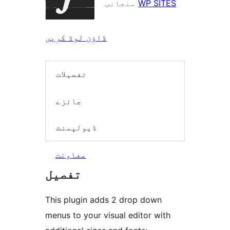
WP SITES
منجانب
ڈاؤن لوڈ کریں
تفصیلات
جائزے
ڈیولپمنٹ
معاونت
تفصیل
This plugin adds 2 drop down
menus to your visual editor with