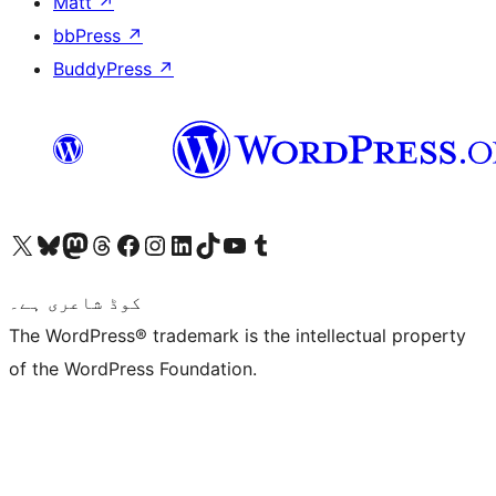
Matt
↗
bbPress
↗
BuddyPress
↗
ہمارے ٹمبلر اکاؤنٹ پر جائیں
Visit our YouTube channel
ہمارے ٹک ٹاک اکاؤنٹ پر جائیں
Visit our LinkedIn account
Visit our Instagram account
Visit our Facebook page
ہمارے ٹھریڈز اکاؤنٹ پر جائیں
Visit our Mastodon account
ہمارے بلیواسکائی اکاؤنٹ پر جائیں
Visit our X (formerly Twitter) account
کوڈ شاعری ہے۔
The WordPress® trademark is the intellectual property
of the WordPress Foundation.