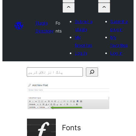
Submit a
Submit a
Plugin
Fo
plugin
plugin
Directory
nts
My
My
favorites
favorites
Log in
Log in
پلگ
انز
تلاش
کریں
Fonts