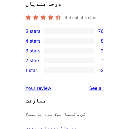
درجہ بندیاں
4.4
out of 5 stars.
5 stars
76
76
4 stars
8
5-
8
3 stars
2
star
4-
2
2 stars
1
reviews
star
3-
1
1 star
12
reviews
star
2-
12
reviews
star
1-
reviews
Your review
See all
review
star
معاونت
reviews
کچھ کہنا ہے؟ مدد چاہیے؟
معاونتی فورم دیکھیں