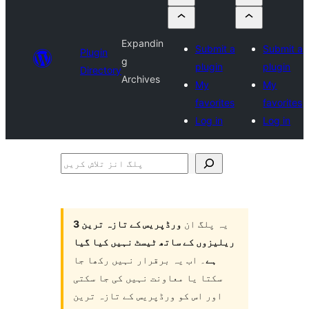
Expandin
Submit a
Submit a
Plugin
g
plugin
plugin
Directory
Archives
My
My
favorites
favorites
Log in
Log in
پلگ
انز
تلاش
یہ پلگ ان
ورڈپریس کے تازہ ترین 3
کریں
ریلیزوں کے ساتھ ٹیسٹ نہیں کیا گیا
ہے
۔ اب یہ برقرار نہیں رکھا جا
سکتا یا معاونت نہیں کی جا سکتی
اور اس کو ورڈپریس کے تازہ ترین