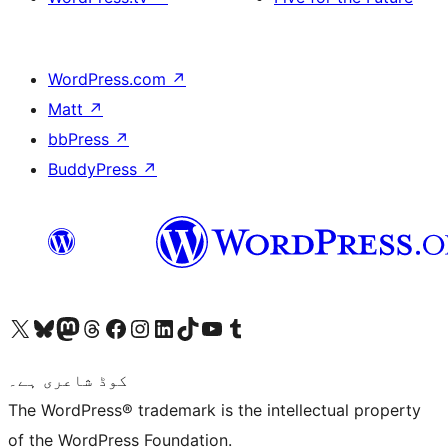
WordPress.com
↗
Matt
↗
bbPress
↗
BuddyPress
↗
ہمارے ٹمبلر اکاؤنٹ پر جائیں
Visit our YouTube channel
ہمارے ٹک ٹاک اکاؤنٹ پر جائیں
Visit our LinkedIn account
Visit our Instagram account
Visit our Facebook page
ہمارے ٹھریڈز اکاؤنٹ پر جائیں
Visit our Mastodon account
ہمارے بلیواسکائی اکاؤنٹ پر جائیں
Visit our X (formerly Twitter) account
کوڈ شاعری ہے۔
The WordPress® trademark is the intellectual property
of the WordPress Foundation.