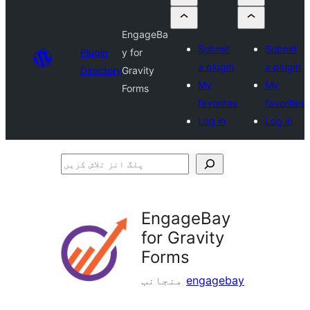
EngageBa
Submit
Submit
Plugin
y for
a plugin
a plugin
Directory
Gravity
My
My
Forms
favorites
favorites
Log in
Log in
پلگ
انز
تلاش
EngageBay
کریں
for Gravity
Forms
engagebay
منجانب