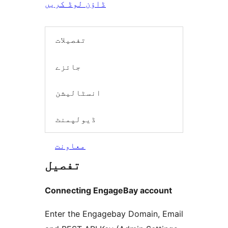
ڈاؤن لوڈ کریں
تفصیلات
جائزے
انسٹالیشن
ڈیولپمنٹ
معاونت
تفصیل
Connecting EngageBay account
Enter the Engagebay Domain, Email