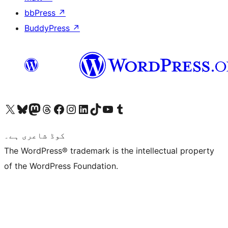
bbPress
↗
BuddyPress
↗
ہمارے ٹمبلر اکاؤنٹ پر جائیں
Visit our YouTube channel
ہمارے ٹک ٹاک اکاؤنٹ پر جائیں
Visit our LinkedIn account
Visit our Instagram account
Visit our Facebook page
ہمارے ٹھریڈز اکاؤنٹ پر جائیں
Visit our Mastodon account
ہمارے بلیواسکائی اکاؤنٹ پر جائیں
Visit our X (formerly Twitter) account
کوڈ شاعری ہے۔
The WordPress® trademark is the intellectual property
of the WordPress Foundation.