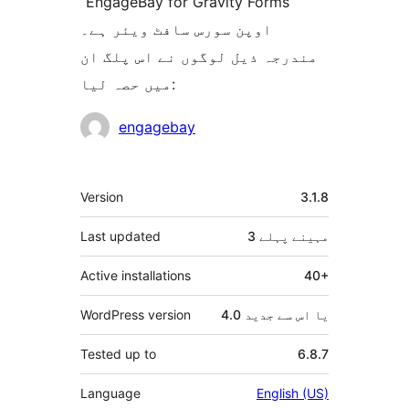
“EngageBay for Gravity Forms”
اوپن سورس سافٹ ویئر ہے۔
مندرجہ ذیل لوگوں نے اس پلگ ان
میں حصہ لیا:
شراکت
engagebay
دار
میٹا
Version
3.1.8
3 مہینے
پہلے
Last updated
Active installations
40+
4.0 یا اس سے جدید
WordPress version
Tested up to
6.8.7
Language
English (US)