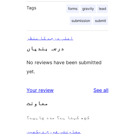
Tags
forms
gravity
lead
submission
submit
اعلی درجے کا منظر
درجہ بندیاں
No reviews have been submitted
yet.
reviews
Your review
See all
معاونت
کچھ کہنا ہے؟ مدد چاہیے؟
معاونتی فورم دیکھیں