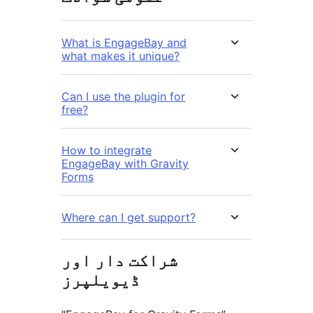
What is EngageBay and
what makes it unique?
Can I use the plugin for
free?
How to integrate
EngageBay with Gravity
Forms
Where can I get support?
شراکت دار اور
ڈیویلپرز