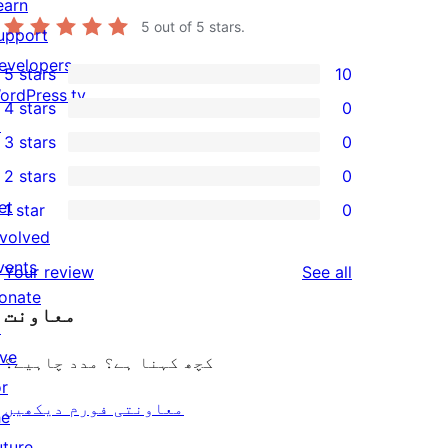
earn
5
out of 5 stars.
upport
evelopers
5 stars
10
10
ordPress.tv
4 stars
0
5-
0
↗
3 stars
0
star
4-
0
2 stars
0
reviews
star
3-
0
et
1 star
0
reviews
star
2-
0
nvolved
reviews
star
1-
vents
reviews
Your review
See all
reviews
star
onate
معاونت
reviews
↗
ive
کچھ کہنا ہے؟ مدد چاہیے؟
or
معاونتی فورم دیکھیں
he
uture