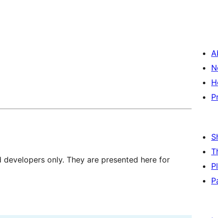
A
N
H
P
S
T
d developers only. They are presented here for
P
P