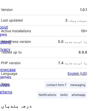
میٹا
Version
1.0.1
3 مہینے
پہلے
Last updated
bout
Active installations
10+
ews
5.0 یا اس سے جدید
WordPress version
osting
rivacy
Tested up to
6.9.6
7.4 یا اس سے جدید
PHP version
howcase
Language
English (US)
hemes
lugins
Tags
contact form 7
messaging
atterns
Notifications
twilio
whatsapp
درجہ بندیاں