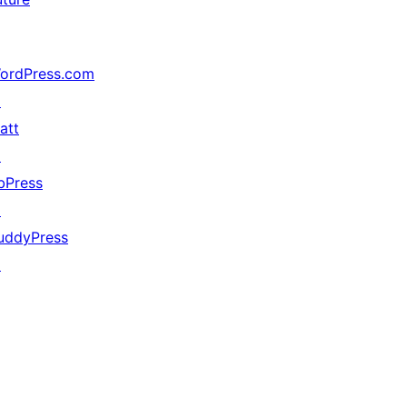
ordPress.com
↗
att
↗
bPress
↗
uddyPress
↗