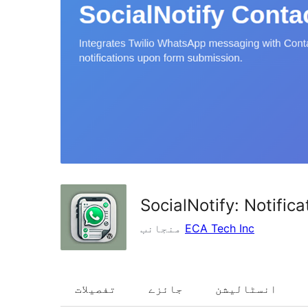
SocialNotify: Notific
ECA Tech Inc
منجانب
انسٹالیشن
جائزے
تفصیلات