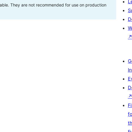
L
stable. They are not recommended for use on production
S
D
W
G
I
E
D
F
f
t
F