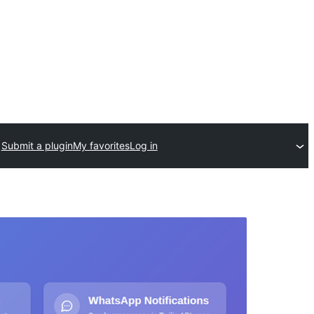
Submit a plugin
My favorites
Log in