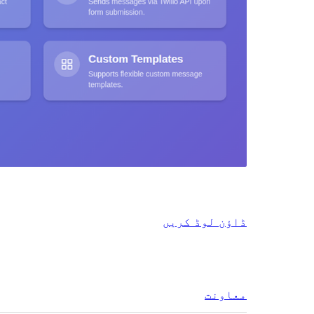
ڈاؤن لوڈ کریں
معاونت