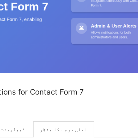
ations for Contact Form 7
اعلی درجے کا منظر
ڈیولپمنٹ