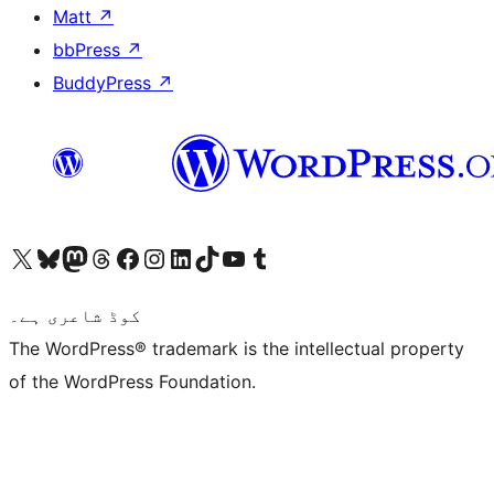
Matt
↗
bbPress
↗
BuddyPress
↗
ہمارے ٹمبلر اکاؤنٹ پر جائیں
Visit our YouTube channel
ہمارے ٹک ٹاک اکاؤنٹ پر جائیں
Visit our LinkedIn account
Visit our Instagram account
Visit our Facebook page
ہمارے ٹھریڈز اکاؤنٹ پر جائیں
Visit our Mastodon account
ہمارے بلیواسکائی اکاؤنٹ پر جائیں
Visit our X (formerly Twitter) account
کوڈ شاعری ہے۔
The WordPress® trademark is the intellectual property
of the WordPress Foundation.