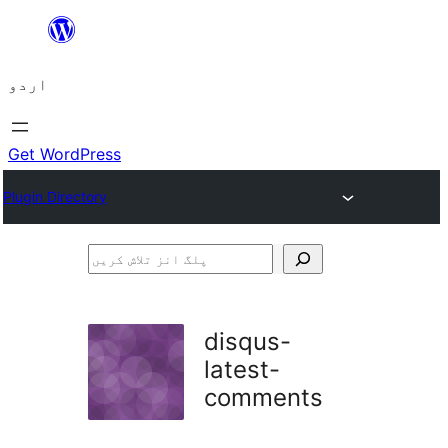
چھوڑیں
مواد
اردو
پر
جائیں
Get WordPress
Plugin Directory
پلگ
انز
تلاش
disqus-
کریں
latest-
comments