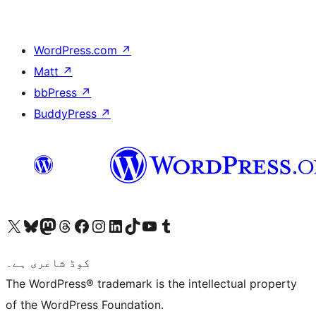
WordPress.com
↗
Matt
↗
bbPress
↗
BuddyPress
↗
ہمارے ٹمبلر اکاؤنٹ پر جائیں
Visit our YouTube channel
ہمارے ٹک ٹاک اکاؤنٹ پر جائیں
Visit our LinkedIn account
Visit our Instagram account
Visit our Facebook page
ہمارے ٹھریڈز اکاؤنٹ پر جائیں
Visit our Mastodon account
ہمارے بلیواسکائی اکاؤنٹ پر جائیں
Visit our X (formerly Twitter) account
کوڈ شاعری ہے۔
The WordPress® trademark is the intellectual property
of the WordPress Foundation.