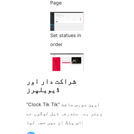
Page
Set statues in
order
شراکت دار اور
ڈیویلپرز
“Clock Tik Tik” اوپن سورس سافٹ
ویئر ہے۔ مندرجہ ذیل لوگوں نے
اس پلگ ان میں حصہ لیا: