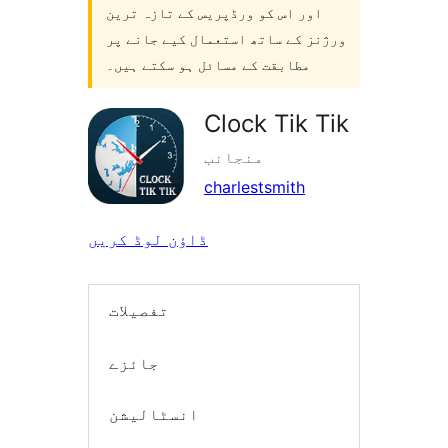
اور اس کو ورڈپریس کے تازہ ترین
ورژنز کے ساتھ استعمال کیے جانے پر
مطابقت کے مسائل ہو سکتے ہیں۔
Clock Tik Tik
منجانب
charlestsmith
ڈاؤن لوڈ کریں
تفصیلات
جائزے
انسٹالیشن