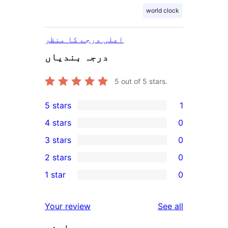
world clock
اعلی درجے کا منظر
درجہ بندیاں
5
out of 5 stars.
5 stars
1
1
4 stars
0
5-
0
3 stars
0
star
4-
0
2 stars
0
review
star
3-
0
1 star
0
reviews
star
2-
0
reviews
star
1-
reviews
Your review
See all
reviews
star
معاونت
reviews