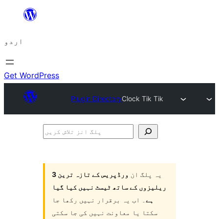
چھوڑیں
مواد
اردو
پر
جائیں
Get WordPress
Plugin Directory
Clock Tik Tik
پلگ
انز
تلاش
یہ پلگ ان
ورڈپریس کے تازہ ترین 3
کریں
ریلیزوں کے ساتھ ٹیسٹ نہیں کیا گیا
ہے
۔ اب یہ برقرار نہیں رکھا جا
سکتا یا معاونت نہیں کی جا سکتی