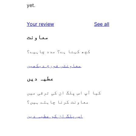
yet.
reviews
Your review
See all
معاونت
کچھ کہنا ہے؟ مدد چاہیے؟
معاونتی فورم دیکھیں
عطیہ دیں
کیا آپ اس پلگ ان کی ترقی میں
معاونت کرنا چاہتے ہیں؟
اس پلگ ان کو عطیہ دیں