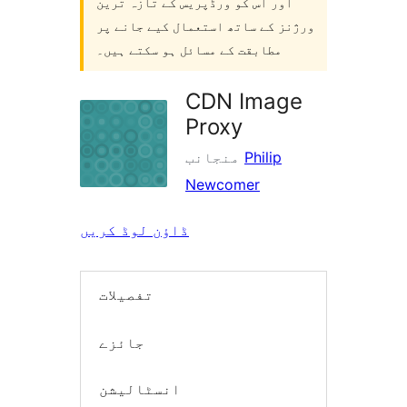
اور اس کو ورڈپریس کے تازہ ترین
ورژنز کے ساتھ استعمال کیے جانے پر
مطابقت کے مسائل ہو سکتے ہیں۔
CDN Image
Proxy
Philip
منجانب
Newcomer
ڈاؤن لوڈ کریں
تفصیلات
جائزے
انسٹالیشن