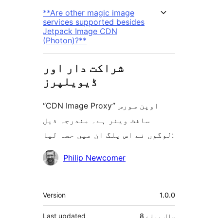
**Are other magic image
services supported besides
Jetpack Image CDN
(Photon)?**
شراکت دار اور
ڈیویلپرز
“CDN Image Proxy” اوپن سورس
سافٹ ویئر ہے۔ مندرجہ ذیل
لوگوں نے اس پلگ ان میں حصہ لیا:
شراکت
Philip Newcomer
دار
میٹا
Version
1.0.0
8 سال
پہلے
Last updated