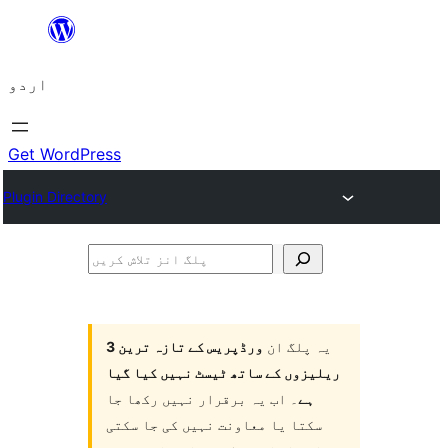
چھوڑیں
مواد
اردو
پر
جائیں
Get WordPress
Plugin Directory
پلگ
انز
تلاش
یہ پلگ ان
ورڈپریس کے تازہ ترین 3
کریں
ریلیزوں کے ساتھ ٹیسٹ نہیں کیا گیا
ہے
۔ اب یہ برقرار نہیں رکھا جا
سکتا یا معاونت نہیں کی جا سکتی