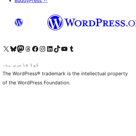
BuddyPress
↗
ہمارے ٹمبلر اکاؤنٹ پر جائیں
Visit our YouTube channel
ہمارے ٹک ٹاک اکاؤنٹ پر جائیں
Visit our LinkedIn account
Visit our Instagram account
Visit our Facebook page
ہمارے ٹھریڈز اکاؤنٹ پر جائیں
Visit our Mastodon account
ہمارے بلیواسکائی اکاؤنٹ پر جائیں
Visit our X (formerly Twitter) account
کوڈ شاعری ہے۔
The WordPress® trademark is the intellectual property
of the WordPress Foundation.