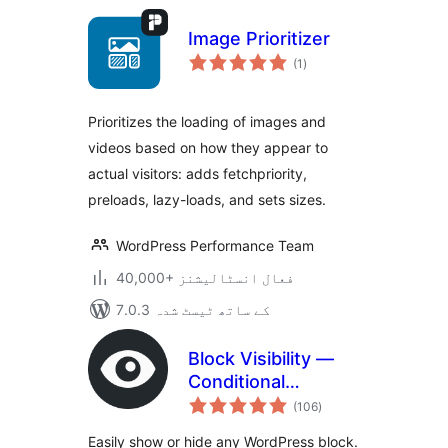
Image Prioritizer
مجموعی
(1
)
درجہ
بندی
Prioritizes the loading of images and
videos based on how they appear to
actual visitors: adds fetchpriority,
preloads, lazy-loads, and sets sizes.
WordPress Performance Team
40,000+ فعال انسٹالیشنز
7.0.3 کے ساتھ ٹیسٹ شدہ
Block Visibility —
Conditional
مجموعی
Visibility Control for
(106
)
درجہ
بندی
the Block Editor
Easily show or hide any WordPress block.