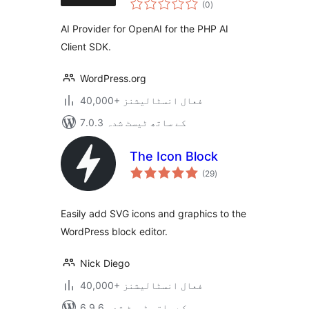
(0
)
درجہ
بندی
AI Provider for OpenAI for the PHP AI
Client SDK.
WordPress.org
40,000+ فعال انسٹالیشنز
7.0.3 کے ساتھ ٹیسٹ شدہ
The Icon Block
مجموعی
(29
)
درجہ
بندی
Easily add SVG icons and graphics to the
WordPress block editor.
Nick Diego
40,000+ فعال انسٹالیشنز
6.9.6 کے ساتھ ٹیسٹ شدہ