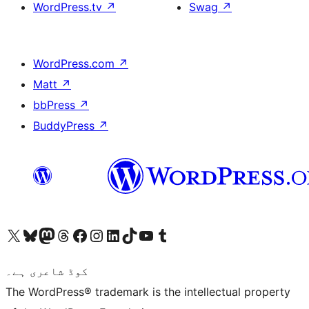
WordPress.tv
↗
Swag
↗
WordPress.com
↗
Matt
↗
bbPress
↗
BuddyPress
↗
ہمارے ٹمبلر اکاؤنٹ پر جائیں
Visit our YouTube channel
ہمارے ٹک ٹاک اکاؤنٹ پر جائیں
Visit our LinkedIn account
Visit our Instagram account
Visit our Facebook page
ہمارے ٹھریڈز اکاؤنٹ پر جائیں
Visit our Mastodon account
ہمارے بلیواسکائی اکاؤنٹ پر جائیں
Visit our X (formerly Twitter) account
کوڈ شاعری ہے۔
The WordPress® trademark is the intellectual property