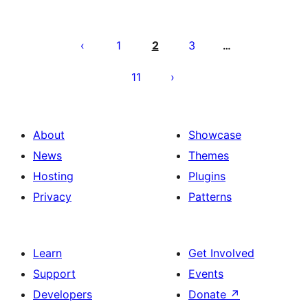
Posts
pagination
1
2
3
…
11
About
Showcase
News
Themes
Hosting
Plugins
Privacy
Patterns
Learn
Get Involved
Support
Events
Developers
Donate
↗