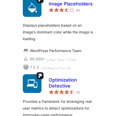
Image Placeholders
مجموعی
(2
)
درجہ
بندی
Displays placeholders based on an
image's dominant color while the image is
loading.
WordPress Performance Team
60,000+ فعال انسٹالیشنز
7.0.3 کے ساتھ ٹیسٹ شدہ
Optimization
Detective
مجموعی
(3
)
درجہ
بندی
Provides a framework for leveraging real
user metrics to detect optimizations for
improving page performance.