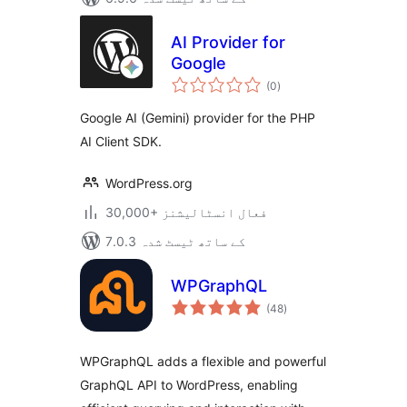
AI Provider for
Google
مجموعی
(0
)
درجہ
بندی
Google AI (Gemini) provider for the PHP
AI Client SDK.
WordPress.org
30,000+ فعال انسٹالیشنز
7.0.3 کے ساتھ ٹیسٹ شدہ
WPGraphQL
مجموعی
(48
)
درجہ
بندی
WPGraphQL adds a flexible and powerful
GraphQL API to WordPress, enabling