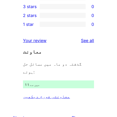
5-
0
3 stars
0
star
4-
0
2 stars
0
reviews
star
3-
0
1 star
0
reviews
star
2-
0
reviews
star
1-
reviews
Your review
See all
reviews
star
معاونت
reviews
گذشتہ دو ماہ میں مسائل حل
ہوئے:
1 میں سے 1
معاونتی فورم دیکھیں