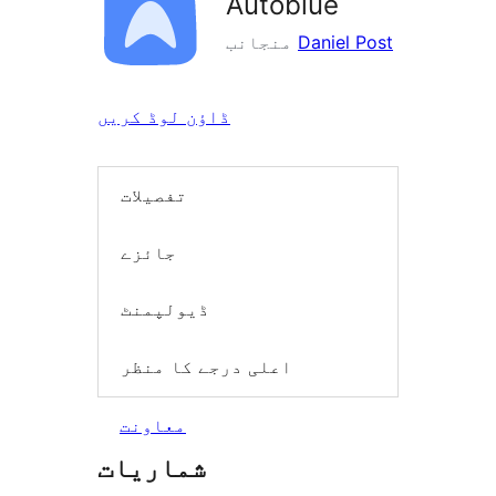
Autoblue
Daniel Post
منجانب
ڈاؤن لوڈ کریں
تفصیلات
جائزے
ڈیولپمنٹ
اعلی درجے کا منظر
معاونت
شماریات