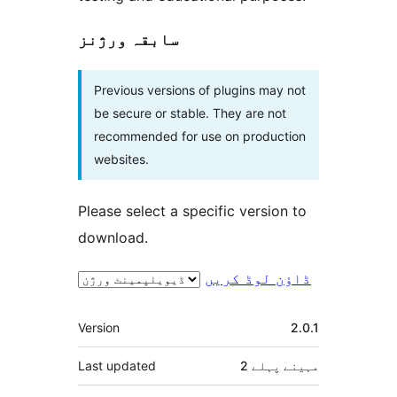
سابقہ ورژنز
Previous versions of plugins may not
be secure or stable. They are not
recommended for use on production
websites.
Please select a specific version to
download.
ڈاؤن لوڈ کریں
میٹا
Version
2.0.1
2 مہینے
پہلے
Last updated