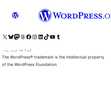
ہمارے ٹمبلر اکاؤنٹ پر جائیں
Visit our YouTube channel
ہمارے ٹک ٹاک اکاؤنٹ پر جائیں
Visit our LinkedIn account
Visit our Instagram account
Visit our Facebook page
ہمارے ٹھریڈز اکاؤنٹ پر جائیں
Visit our Mastodon account
ہمارے بلیواسکائی اکاؤنٹ پر جائیں
Visit our X (formerly Twitter) account
کوڈ شاعری ہے۔
The WordPress® trademark is the intellectual property
of the WordPress Foundation.