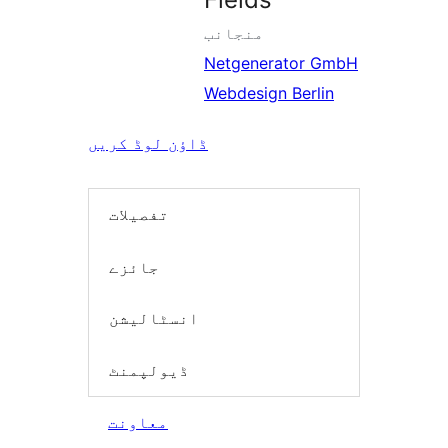
منجانب
Netgenerator GmbH
Webdesign Berlin
ڈاؤن لوڈ کریں
تفصیلات
جائزے
انسٹالیشن
ڈیولپمنٹ
معاونت