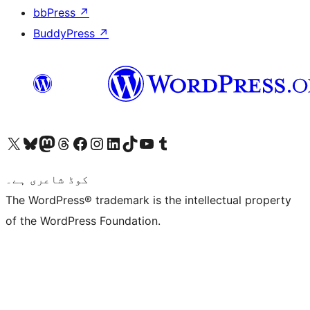
bbPress
↗
BuddyPress
↗
ہمارے ٹمبلر اکاؤنٹ پر جائیں
Visit our YouTube channel
ہمارے ٹک ٹاک اکاؤنٹ پر جائیں
Visit our LinkedIn account
Visit our Instagram account
Visit our Facebook page
ہمارے ٹھریڈز اکاؤنٹ پر جائیں
Visit our Mastodon account
ہمارے بلیواسکائی اکاؤنٹ پر جائیں
Visit our X (formerly Twitter) account
کوڈ شاعری ہے۔
The WordPress® trademark is the intellectual property
of the WordPress Foundation.