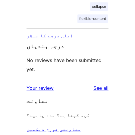
collapse
flexible-content
اعلی درجے کا منظر
درجہ بندیاں
No reviews have been submitted
yet.
reviews
Your review
See all
معاونت
کچھ کہنا ہے؟ مدد چاہیے؟
معاونتی فورم دیکھیں