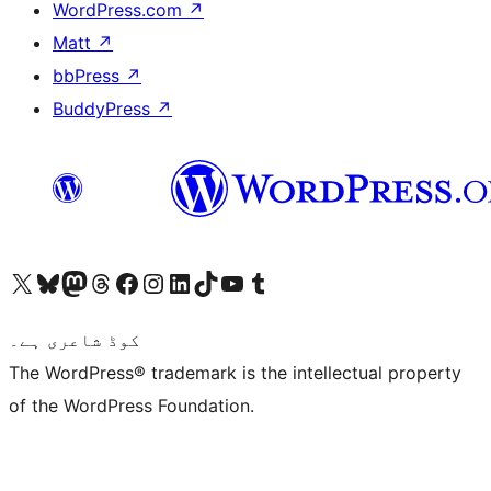
WordPress.com
↗
Matt
↗
bbPress
↗
BuddyPress
↗
ہمارے ٹمبلر اکاؤنٹ پر جائیں
Visit our YouTube channel
ہمارے ٹک ٹاک اکاؤنٹ پر جائیں
Visit our LinkedIn account
Visit our Instagram account
Visit our Facebook page
ہمارے ٹھریڈز اکاؤنٹ پر جائیں
Visit our Mastodon account
ہمارے بلیواسکائی اکاؤنٹ پر جائیں
Visit our X (formerly Twitter) account
کوڈ شاعری ہے۔
The WordPress® trademark is the intellectual property
of the WordPress Foundation.