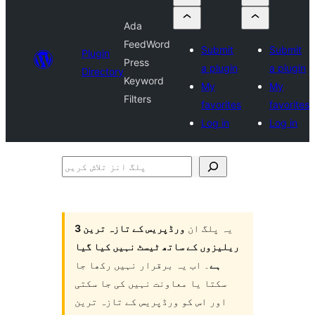
Ada
FeedWord
Submit
Submit
Plugin
Press
a plugin
a plugin
Directory
Keyword
My
My
Filters
favorites
favorites
Log in
Log in
پلگ
انز
تلاش
یہ پلگ ان
ورڈپریس کے تازہ ترین 3
کریں
ریلیزوں کے ساتھ ٹیسٹ نہیں کیا گیا
ہے
۔ اب یہ برقرار نہیں رکھا جا
سکتا یا معاونت نہیں کی جا سکتی
اور اس کو ورڈپریس کے تازہ ترین