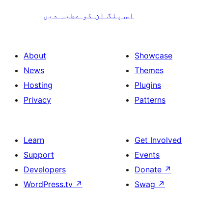
اس پلگ ان کو عطیہ دیں
About
Showcase
News
Themes
Hosting
Plugins
Privacy
Patterns
Learn
Get Involved
Support
Events
Developers
Donate
↗
WordPress.tv
↗
Swag
↗