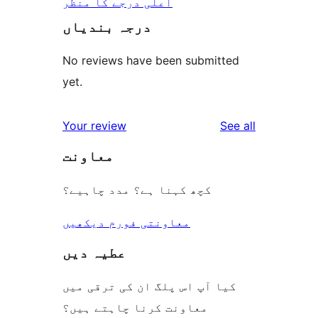
اعلی درجے کا منظر
درجہ بندیاں
No reviews have been submitted
yet.
reviews
Your review
See all
معاونت
کچھ کہنا ہے؟ مدد چاہیے؟
معاونتی فورم دیکھیں
عطیہ دیں
کیا آپ اس پلگ ان کی ترقی میں
معاونت کرنا چاہتے ہیں؟