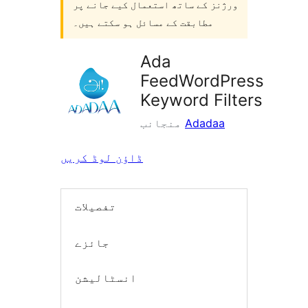
ورژنز کے ساتھ استعمال کیے جانے پر
مطابقت کے مسائل ہو سکتے ہیں۔
Ada
FeedWordPress
Keyword Filters
Adadaa
منجانب
ڈاؤن لوڈ کریں
تفصیلات
جائزے
انسٹالیشن