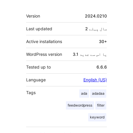
دار
میٹا
Version
2024.0210
2 سال
پہلے
Last updated
Active installations
30+
3.1 یا اس سے جدید
WordPress version
Tested up to
6.6.6
Language
English (US)
Tags
ada
adadaa
feedwordpress
filter
keyword