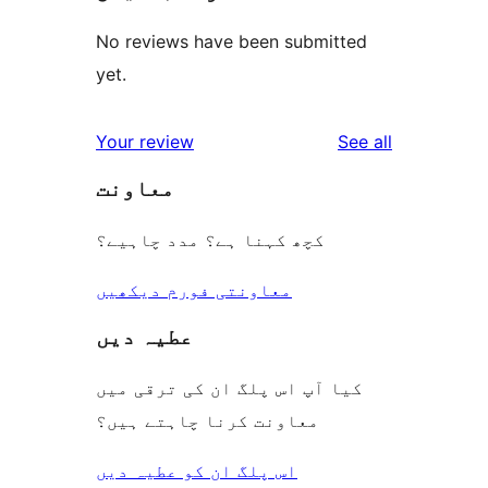
No reviews have been submitted
yet.
reviews
Your review
See all
معاونت
کچھ کہنا ہے؟ مدد چاہیے؟
معاونتی فورم دیکھیں
عطیہ دیں
کیا آپ اس پلگ ان کی ترقی میں
معاونت کرنا چاہتے ہیں؟
اس پلگ ان کو عطیہ دیں