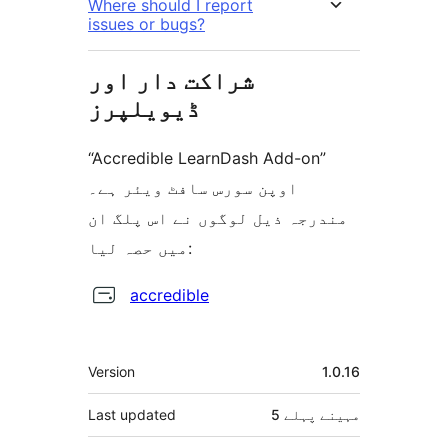
Where should I report
issues or bugs?
شراکت دار اور
ڈیویلپرز
“Accredible LearnDash Add-on”
اوپن سورس سافٹ ویئر ہے۔
مندرجہ ذیل لوگوں نے اس پلگ ان
میں حصہ لیا:
شراکت
accredible
دار
میٹا
Version
1.0.16
5 مہینے
پہلے
Last updated