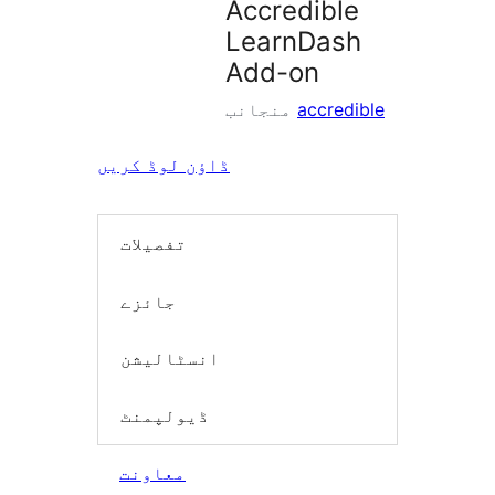
Accredible
LearnDash
Add-on
accredible
منجانب
ڈاؤن لوڈ کریں
تفصیلات
جائزے
انسٹالیشن
ڈیولپمنٹ
معاونت