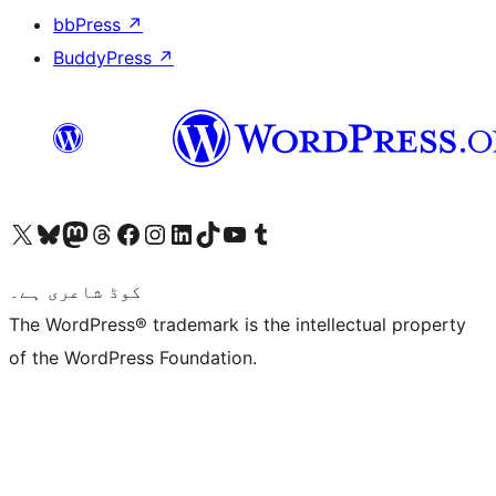
bbPress
↗
BuddyPress
↗
ہمارے ٹمبلر اکاؤنٹ پر جائیں
Visit our YouTube channel
ہمارے ٹک ٹاک اکاؤنٹ پر جائیں
Visit our LinkedIn account
Visit our Instagram account
Visit our Facebook page
ہمارے ٹھریڈز اکاؤنٹ پر جائیں
Visit our Mastodon account
ہمارے بلیواسکائی اکاؤنٹ پر جائیں
Visit our X (formerly Twitter) account
کوڈ شاعری ہے۔
The WordPress® trademark is the intellectual property
of the WordPress Foundation.