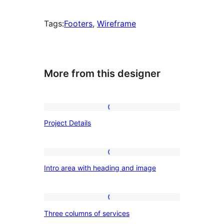
Tags:
Footers
, 
Wireframe
More from this designer
Project
Project Details
Details
Intro
Intro area with heading and image
area
with
heading
Three
Three columns of services
and
columns