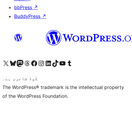
bbPress
↗
BuddyPress
↗
ہمارے ٹمبلر اکاؤنٹ پر جائیں
Visit our YouTube channel
ہمارے ٹک ٹاک اکاؤنٹ پر جائیں
Visit our LinkedIn account
Visit our Instagram account
Visit our Facebook page
ہمارے ٹھریڈز اکاؤنٹ پر جائیں
Visit our Mastodon account
ہمارے بلیواسکائی اکاؤنٹ پر جائیں
Visit our X (formerly Twitter) account
کوڈ شاعری ہے۔
The WordPress® trademark is the intellectual property
of the WordPress Foundation.