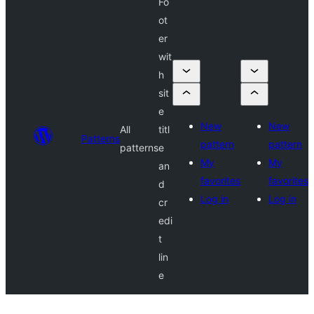
Fo
ot
er
wit
h
sit
e
New
New
All
titl
Patterns
pattern
pattern
patterns
e
My
My
an
favorites
favorites
d
Log in
Log in
cr
edi
t
lin
e