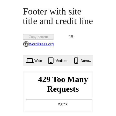
Footer with site
title and credit line
Favorited
18
Copy pattern
18
WordPress.org
times
Wide
Medium
Narrow