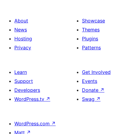
image
of
services
About
Showcase
News
Themes
Hosting
Plugins
Privacy
Patterns
Learn
Get Involved
Support
Events
Developers
Donate
↗
WordPress.tv
↗
Swag
↗
WordPress.com
↗
Matt
↗